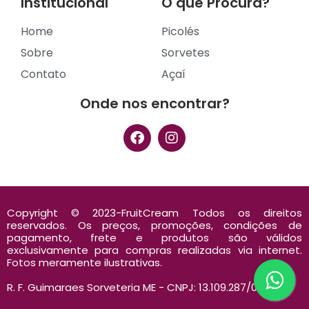
Institucional
O que Procura?
Home
Picolés
Sobre
Sorvetes
Contato
Açaí
Onde nos encontrar?
Copyright © 2023-FruitCream Todos os direitos
reservados. Os preços, promoções, condições de
pagamento, frete e produtos são válidos
exclusivamente para compras realizadas via internet.
Fotos meramente ilustrativas.
R. F. Guimaraes Sorveteria ME - CNPJ: 13.109.287/0001-34